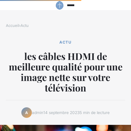
Accueil
›
Actu
ACTU
les câbles HDMI de
meilleure qualité pour une
image nette sur votre
télévision
admin
14 septembre 2023
5 min de lecture
A