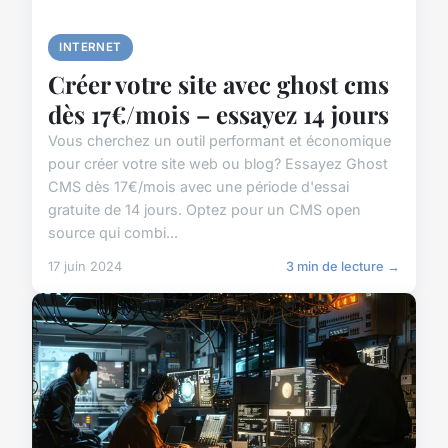
INTERNET
Créer votre site avec ghost cms
dès 17€/mois – essayez 14 jours
Vous cherchez un outil performant et économique
pour créer votre site web ou blog? Essayez Ghost
CMS dès 17€/mois avec une période d'essai
gratuite de 14 jours. Optez pour un CMS open
source qui combi...
17 juin 2024
3 min de lecture →