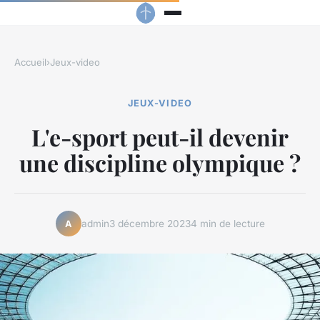
Accueil
›
Jeux-video
JEUX-VIDEO
L'e-sport peut-il devenir
une discipline olympique ?
admin
3 décembre 2023
4 min de lecture
A