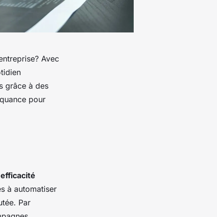
 entreprise? Avec
tidien
s grâce à des
Sequance pour
'efficacité
es à automatiser
utée. Par
ampagnes