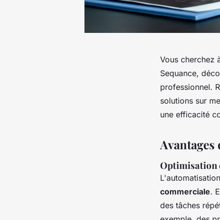
Vous cherchez à 
Sequance, décou
professionnel. 
solutions sur m
une efficacité 
Avantages 
Optimisation d
L'automatisati
commerciale
. 
des tâches répét
exemple, des p