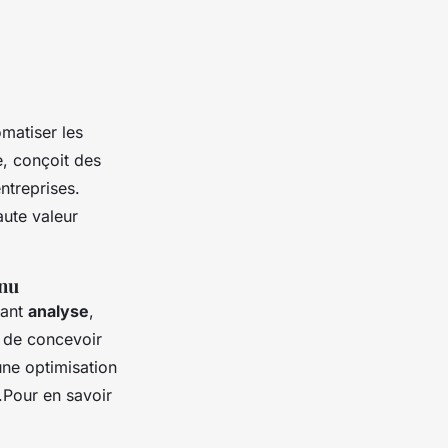
matiser les
e, conçoit des
ntreprises.
aute valeur
inu
nant
analyse
,
 de concevoir
une optimisation
.Pour en savoir