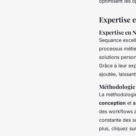
optimisent les o
Expertise 
Expertise en 
Sequance excelle
processus métier
solutions person
Grâce à leur exp
ajoutée, laissant
Méthodologie b
La méthodologi
conception
et
s
des workflows a
constante des so
plus, cliquez su