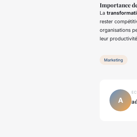
Importance de
La
transformati
rester compétit
organisations pe
leur productivité
Marketing
EC
A
a