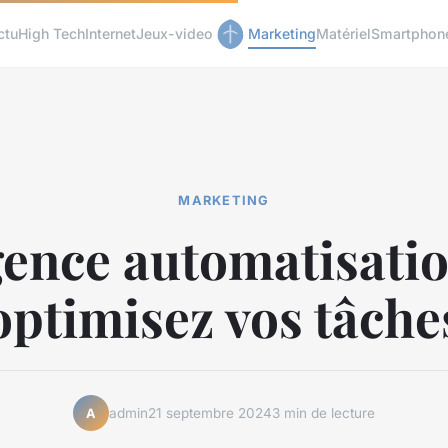
ctu
High Tech
Internet
Jeux-video
Marketing
Matériel
Smartphon
MARKETING
ence automatisatio
optimisez vos tâche
admin
21 septembre 2024
3 min de lecture
A