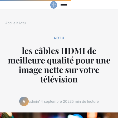
Accueil
›
Actu
ACTU
les câbles HDMI de
meilleure qualité pour une
image nette sur votre
télévision
admin
14 septembre 2023
5 min de lecture
A