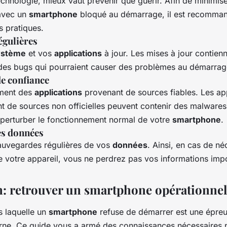
chnologie, mieux vaut prévenir que guérir. Afin de minimise
 avec un
smartphone
bloqué au démarrage, il est recomman
 pratiques.
égulières
ystème
et vos
applications
à jour. Les mises à jour contien
 des bugs qui pourraient causer des problèmes au démarrag
de confiance
ement des
applications
provenant de sources fiables. Les ap
nt de sources non officielles peuvent contenir des malware
 perturber le fonctionnement normal de votre
smartphone
.
es données
auvegardes régulières de vos
données
. Ainsi, en cas de né
 de votre appareil, vous ne perdrez pas vos informations imp
: retrouver un smartphone opérationnel
s laquelle un
smartphone
refuse de démarrer est une épreu
erne. Ce guide vous a armé des connaissances nécessaires po