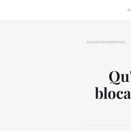
A
Accueil
›
Smartphones
Qu'
bloc