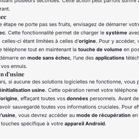
nt plusieurs secondes. Cette action peut parfois suffire à
rant.
hec
e étape ne porte pas ses fruits, envisagez de démarrer vot
ec
. Cette fonctionnalité permet de charger le
système
avec
, celles-ci étant limitées à celles d’
origine
. Pour y accéder,
e téléphone tout en maintenant la
touche de volume
en posi
démarre en
mode sans échec
, l’une des
applications
téléc
 vos ennuis.
on d’usine
rs, si aucune des solutions logicielles ne fonctionne, vous 
éinitialisation usine
. Cette opération remet votre téléphone
’origine
, effaçant toutes vos
données
personnels. Avant de
avoir sauvegardé toutes vos informations cruciales. Pour ef
d’usine
, vous devrez accéder au
mode de récupération
en 
touches spécifique à votre
appareil Android
.