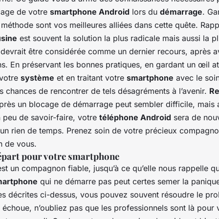
cage de votre
smartphone Android
lors du
démarrage
. Ga
a méthode sont vos meilleures alliées dans cette quête. Rap
usine
est souvent la solution la plus radicale mais aussi la pl
 devrait être considérée comme un dernier recours, après av
ns. En préservant les bonnes pratiques, en gardant un œil att
 votre
système
et en traitant votre
smartphone
avec le soin
es chances de rencontrer de tels désagréments à l’avenir.
Re
près un blocage de démarrage peut sembler difficile, mais
 peu de savoir-faire, votre
téléphone Android
sera de nou
 un rien de temps. Prenez soin de votre précieux compagn
in de vous.
part pour votre smartphone
st un compagnon fiable, jusqu’à ce qu’elle nous rappelle qu’
martphone
qui ne démarre pas peut certes semer la panique
pes décrites ci-dessus, vous pouvez souvent résoudre le pr
 échoue, n’oubliez pas que les professionnels sont là pour 