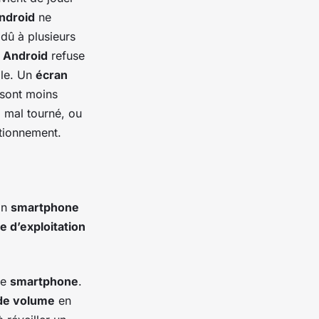
ndroid
ne
 dû à plusieurs
l Android
refuse
ble. Un
écran
 sont moins
 mal tourné, ou
ctionnement.
Un
smartphone
 d’exploitation
re
smartphone
.
de volume
en