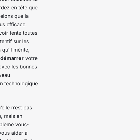
rdez en tête que
pelons que la
us efficace.
oir tenté toutes
entif sur les
 qu’il mérite,
démarrer
votre
 avec les bonnes
veau
on technologique
elle n’est pas
, mais en
oblème vous-
vous aider à