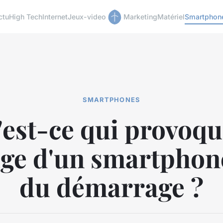
ctu
High Tech
Internet
Jeux-video
Marketing
Matériel
Smartphon
SMARTPHONES
est-ce qui provoqu
age d'un smartphone
du démarrage ?