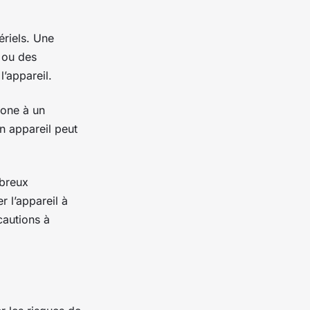
riels. Une
 ou des
’appareil.
hone à un
n appareil peut
breux
 l’appareil à
cautions à