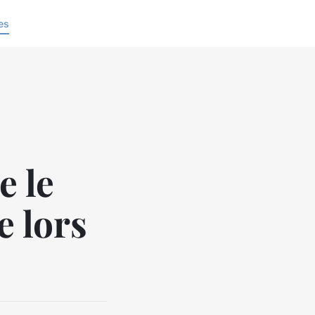
es
e le
 lors