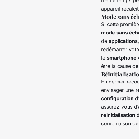
même temps penda
appareil récalcit
Mode sans éc
Si cette premièr
mode sans éch
de
applications
redémarrer votr
le
smartphone
être la cause de
Réinitialisati
En dernier recou
envisager une
r
configuration d
assurez-vous d’
réinitialisation 
combinaison de 