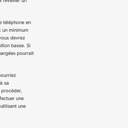
 réveiller un
re téléphone en
 un minimum
 vous devrez
tion basse. Si
hargées pourrait
pourriez
 à sa
 procéder,
fectuer une
utilisant une