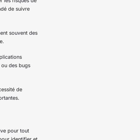
r les risques de
dé de suivre
nent souvent des
e.
plications
s ou des bugs
cessité de
ortantes.
ve pour tout
ur identifier et