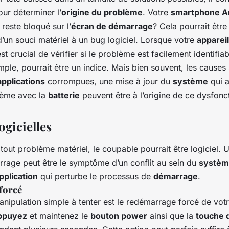
our déterminer l’
origine du problème
. Votre
smartphone A
 reste bloqué sur l’
écran de démarrage
? Cela pourrait être
 d’un souci matériel à un bug logiciel. Lorsque votre
apparei
est crucial de vérifier si le problème est facilement identifia
mple, pourrait être un indice. Mais bien souvent, les causes
applications
corrompues, une mise à jour du
système
qui a
lème avec la
batterie
peuvent être à l’origine de ce dysfon
ogicielles
tout problème matériel, le coupable pourrait être logiciel. 
rage peut être le symptôme d’un conflit au sein du
système
pplication
qui perturbe le processus de
démarrage
.
forcé
nipulation simple à tenter est le redémarrage forcé de vot
ppuyez
et maintenez le
bouton power
ainsi que la
touche 