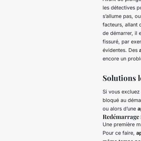
les détectives p
s’allume pas, ou
facteurs, allant
de démarrer, il 
fissuré, par exe
évidentes. Des
encore un prob
Solutions l
Si vous excluez 
bloqué au démar
ou alors d’une
a
Redémarrage 
Une première ma
Pour ce faire,
a