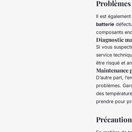
Problèmes m
Il est également
batterie
défectu
composants end
Diagnostic ma
Si vous suspecte
service techniq
être risqué et an
Maintenance p
D’autre part, l’e
problèmes. Gard
des température
prendre pour pr
Précaution