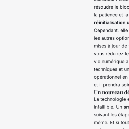
résoudre le blo
la patience et l
réinitialisation 
Cependant, elle
les autres optio
mises à jour de
vous réduirez l
vie numérique a
techniques et un
opérationnel en
et il prendra so
Un nouveau dé
La technologie e
infaillible. Un
s
suivant les éta
même. Et si tout