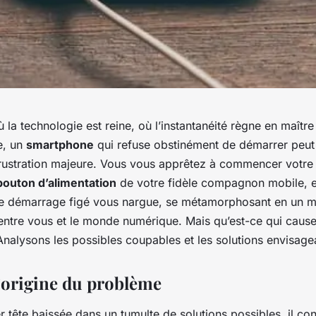
ù la technologie est reine, où l’instantanéité règne en maîtr
e, un
smartphone
qui refuse obstinément de démarrer peut 
rustration majeure. Vous vous apprêtez à commencer votre
bouton d’alimentation
de votre fidèle compagnon mobile, et
de démarrage figé vous nargue, se métamorphosant en un m
 entre vous et le monde numérique. Mais qu’est-ce qui caus
nalysons les possibles coupables et les solutions envisage
l’origine du problème
 tête baissée dans un tumulte de solutions possibles, il con