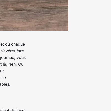
e et où chaque
s’avérer être
 journée, vous
 là, rien. Ou
ur
e ce
ables.
vient de jouer