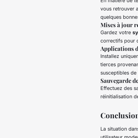
En matière de te
vous retrouver
quelques bonnes
Mises à jour r
Gardez votre
s
correctifs pour
Applications 
Installez uniqu
tierces provena
susceptibles de
Sauvegarde d
Effectuez des s
réinitialisation
Conclusion
La situation dan
utilisateur mod